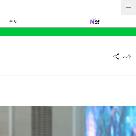
포토
가
가