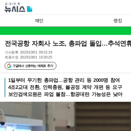
메인
랭킹
전국공항 자회사 노조, 총파업 돌입…추석연휴
기사등록
2025/10/01 09:32:19
최종수정
2025/10/01 10:30:25
구글에서 선호하는 매체로 추가
1일부터 무기한 총파업…공항 관리 등 2000명 참여
4조2교대 전환, 인력충원, 불공정 계약 개편 등 요구
보안검색요원은 파업 불참…항공대란 가능성은 낮아