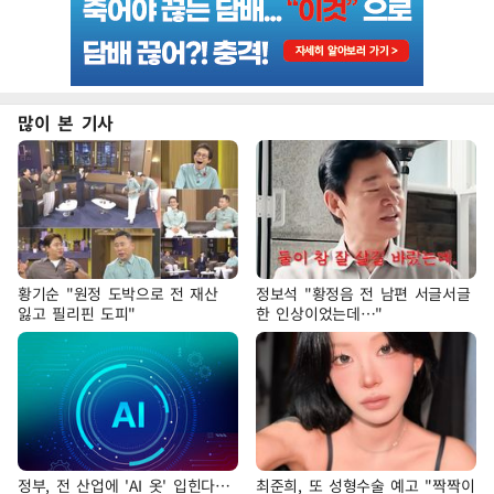
많이 본 기사
황기순 "원정 도박으로 전 재산
정보석 "황정음 전 남편 서글서글
잃고 필리핀 도피"
한 인상이었는데…"
정부, 전 산업에 'AI 옷' 입힌다…
최준희, 또 성형수술 예고 "짝짝이