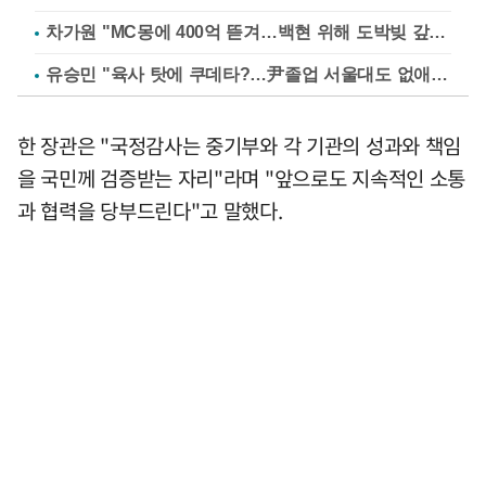
차가원 "MC몽에 400억 뜯겨…백현 위해 도박빚 갚아줘"
유승민 "육사 탓에 쿠데타?…尹졸업 서울대도 없애나"
한 장관은 "국정감사는 중기부와 각 기관의 성과와 책임
을 국민께 검증받는 자리"라며 "앞으로도 지속적인 소통
과 협력을 당부드린다"고 말했다.