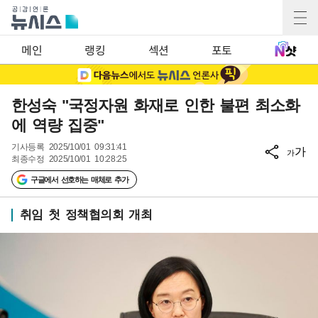
메인
랭킹
섹션
포토
한성숙 "국정자원 화재로 인한 불편 최소화
에 역량 집중"
기사등록
2025/10/01 09:31:41
가
가
최종수정
2025/10/01 10:28:25
구글에서 선호하는 매체로 추가
취임 첫 정책협의회 개최