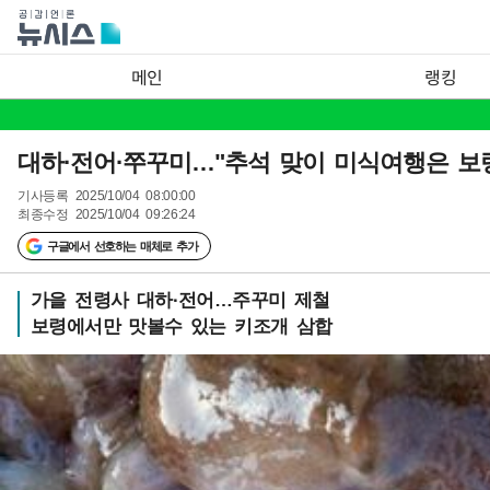
메인
랭킹
대하·전어·쭈꾸미…"추석 맞이 미식여행은 보
기사등록
2025/10/04 08:00:00
최종수정
2025/10/04 09:26:24
구글에서 선호하는 매체로 추가
가을 전령사 대하·전어…주꾸미 제철
보령에서만 맛볼수 있는 키조개 삼합