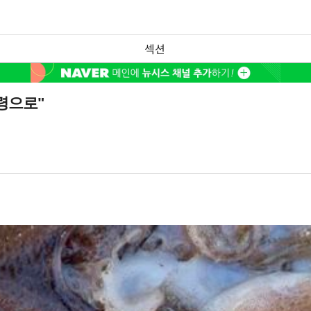
섹션
령으로"