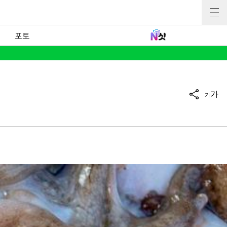
포토
가
가