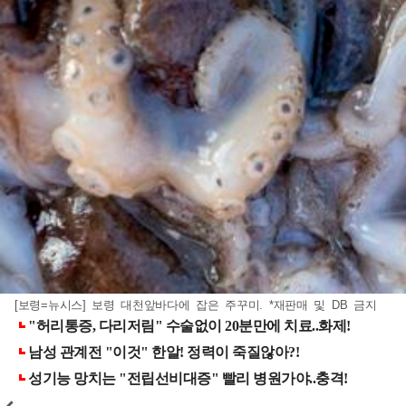
[보령=뉴시스] 보령 대천앞바다에 잡은 주꾸미. *재판매 및 DB 금지