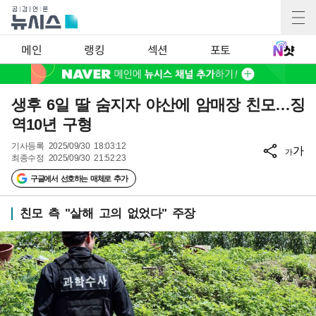
메인
랭킹
섹션
포토
생후 6일 딸 숨지자 야산에 암매장 친모…징
역10년 구형
기사등록
2025/09/30 18:03:12
가
가
최종수정
2025/09/30 21:52:23
구글에서 선호하는 매체로 추가
친모 측 "살해 고의 없었다" 주장