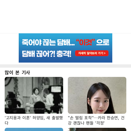
많이 본 기사
'고지용과 이혼' 허양임, 새 출발했
"손 떨림 포착"…카라 한승연, 건
다
강 괜찮나 팬들 '걱정'