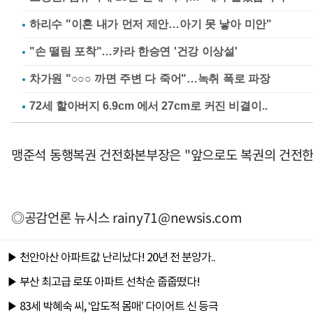
하리수 "이혼 내가 먼저 제안…아기 못 낳아 미안"
"손 떨림 포착"…카라 한승연 '건강 이상설'
차가원 "○○○ 까면 주변 다 죽어"…녹취 폭로 파장
맹준석 동행복권 건전화본부장은 "앞으로도 복권의 건전한 
◎공감언론 뉴시스
rainy71@newsis.com