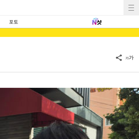
포토
가
가