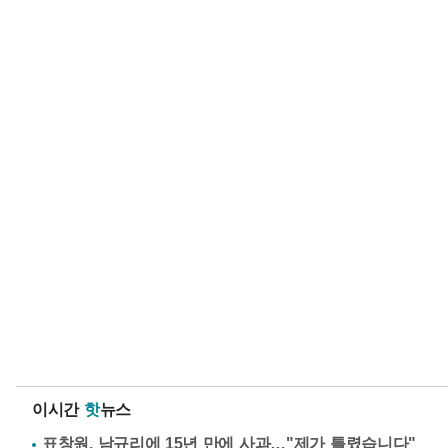
이시간
핫
뉴스
표창원, 남규리에 15년 만에 사과…"제가 틀렸습니다"