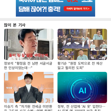
많이 본 기사
정보석 "황정음 전 남편 서글서글
황기순 "원정 도박으로 전 재산
한 인상이었는데…"
잃고 필리핀 도피"
이승기 측 "차가원 전세금 미반환
정부, 전 산업에 'AI 옷' 입힌다…
은 고도의 사기 수법…엄벌 원해"
AI 로봇 연 1000대 보급 추진