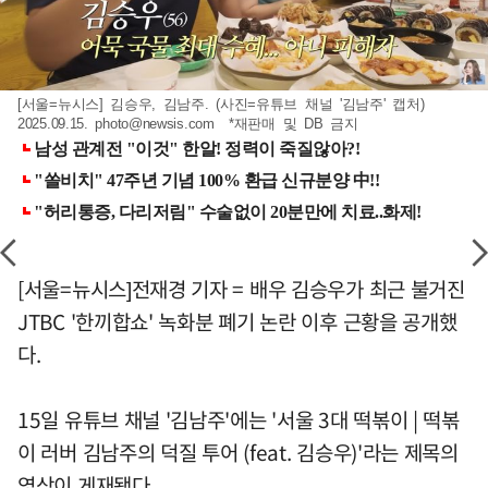
[서울=뉴시스] 김승우, 김남주. (사진=유튜브 채널 '김남주' 캡처)
2025.09.15.
photo@newsis.com
*재판매 및 DB 금지
[서울=뉴시스]전재경 기자 = 배우 김승우가 최근 불거진
JTBC '한끼합쇼' 녹화분 폐기 논란 이후 근황을 공개했
다.
15일 유튜브 채널 '김남주'에는 '서울 3대 떡볶이 | 떡볶
이 러버 김남주의 덕질 투어 (feat. 김승우)'라는 제목의
영상이 게재됐다.