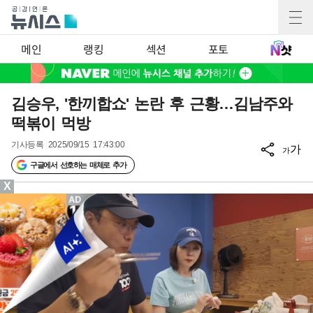
메인
랭킹
섹션
포토
김승우, '한끼합쇼' 논란 후 근황…김남주와
떡볶이 먹방
기사등록
2025/09/15 17:43:00
가
가
구글에서 선호하는 매체로 추가
X