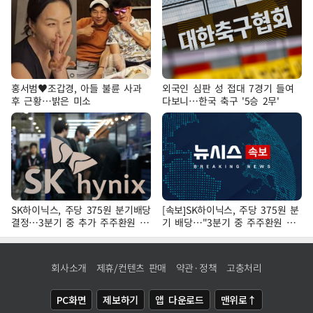
홍서범♥조갑경, 아들 불륜 사과
외국인 심판 성 접대 7경기 들여
후 근황…밝은 미소
다보니…한국 축구 '5승 2무'
SK하이닉스, 주당 375원 분기배당
[속보]SK하이닉스, 주당 375원 분
결정…3분기 중 추가 주주환원 발
기 배당…"3분기 중 주주환원 방
표
안 확정"
회사소개
제휴/컨텐츠 판매
약관·정책
고충처리
PC화면
제보하기
앱 다운로드
맨위로↑