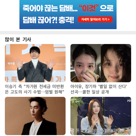
많이 본 기사
이승기 측 "차가원 전세금 미반환
아이유, 장기하 '별일 없이 산다'
은 고도의 사기 수법…엄벌 원해"
선곡…쿨한 일상 공개