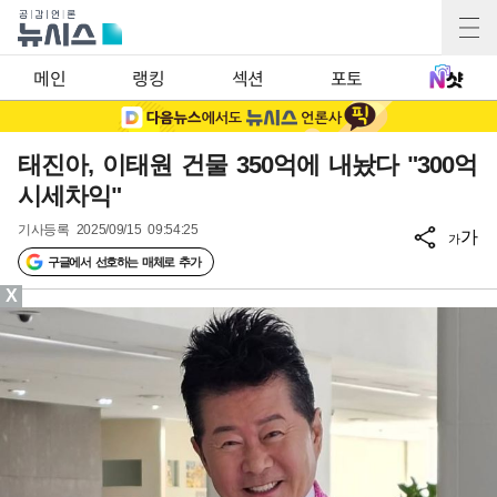
메인
랭킹
섹션
포토
태진아, 이태원 건물 350억에 내놨다 "300억
시세차익"
기사등록
2025/09/15 09:54:25
가
가
구글에서 선호하는 매체로 추가
X