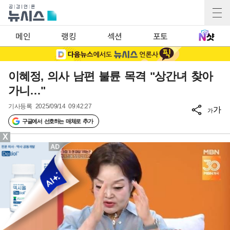
메인
랭킹
섹션
포토
이혜정, 의사 남편 불륜 목격 "상간녀 찾아
가니…"
기사등록
2025/09/14 09:42:27
가
가
구글에서 선호하는 매체로 추가
X