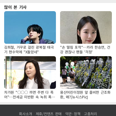
많이 본 기사
김희철, 거꾸로 걸린 광복절 태극
"손 떨림 포착"…카라 한승연, 건
기 현수막에 "X돌았네"
강 괜찮나 팬들 '걱정'
차가원 "○○○ 까면 주변 다 죽
용산어린이정원 앞 즐비한 근조화
어"…전세금 미반환 속 녹취 폭로
환, 왜?[뉴시스Pic]
파장
회사소개
제휴/컨텐츠 판매
약관·정책
고충처리