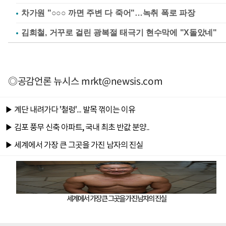
차가원 "○○○ 까면 주변 다 죽어"…녹취 폭로 파장
김희철, 거꾸로 걸린 광복절 태극기 현수막에 "X돌았네"
◎공감언론 뉴시스
mrkt@newsis.com