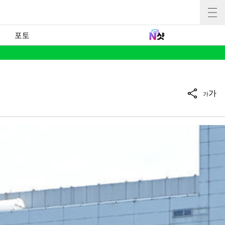
포토
가
가