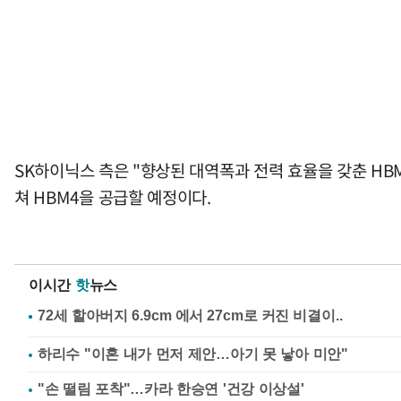
SK하이닉스 측은 "향상된 대역폭과 전력 효율을 갖춘 HB
쳐 HBM4을 공급할 예정이다.
이시간
핫
뉴스
하리수 "이혼 내가 먼저 제안…아기 못 낳아 미안"
"손 떨림 포착"…카라 한승연 '건강 이상설'