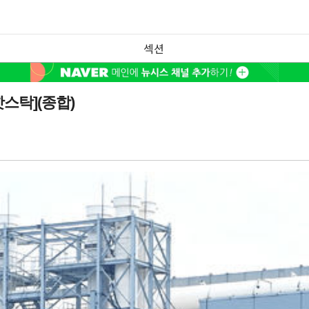
섹션
스탁](종합)