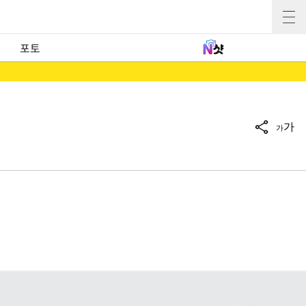
포토
가
가