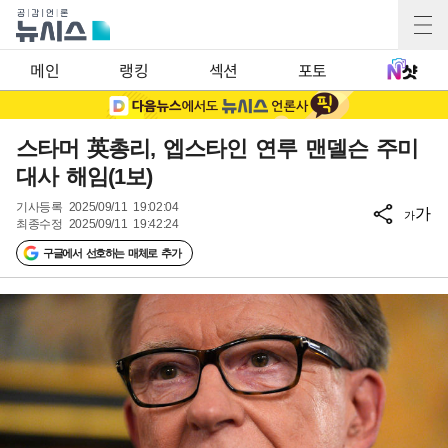
메인
랭킹
섹션
포토
스타머 英총리, 엡스타인 연루 맨델슨 주미
대사 해임(1보)
기사등록
2025/09/11 19:02:04
가
가
최종수정
2025/09/11 19:42:24
구글에서 선호하는 매체로 추가