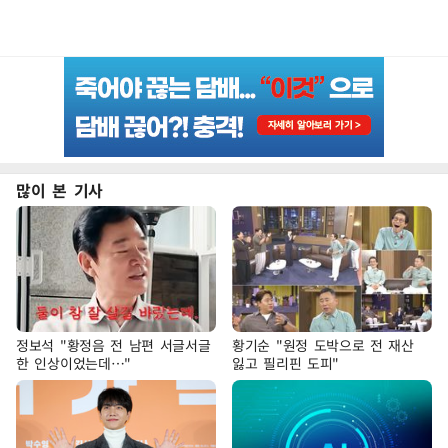
많이 본 기사
정보석 "황정음 전 남편 서글서글
황기순 "원정 도박으로 전 재산
한 인상이었는데…"
잃고 필리핀 도피"