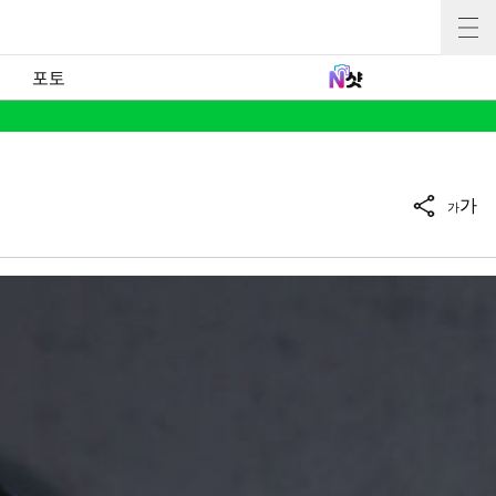
포토
가
가