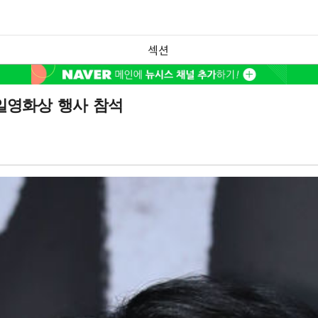
섹션
부일영화상 행사 참석