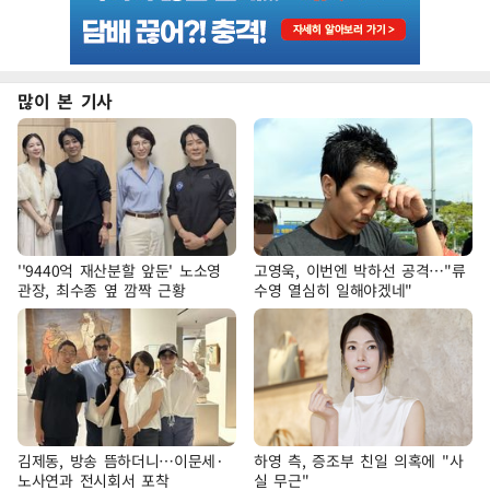
많이 본 기사
''9440억 재산분할 앞둔' 노소영
고영욱, 이번엔 박하선 공격…"류
관장, 최수종 옆 깜짝 근황
수영 열심히 일해야겠네"
김제동, 방송 뜸하더니…이문세·
하영 측, 증조부 친일 의혹에 "사
노사연과 전시회서 포착
실 무근"