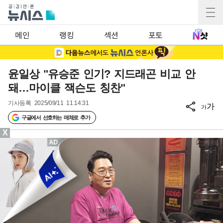
메인
랭킹
섹션
포토
윤일상 "유승준 인기? 지드래곤 비교 안
돼…마이클 잭슨도 칭찬"
기사등록
2025/09/11 11:14:31
가
가
구글에서 선호하는 매체로 추가
X