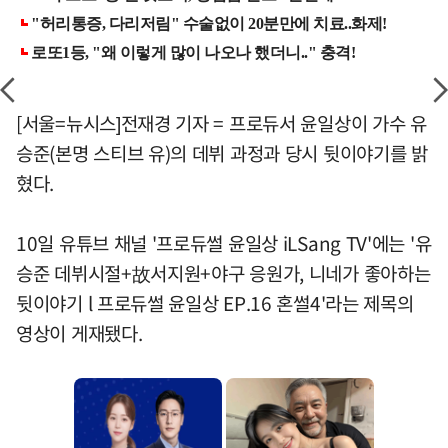
[서울=뉴시스]전재경 기자 = 프로듀서 윤일상이 가수 유
승준(본명 스티브 유)의 데뷔 과정과 당시 뒷이야기를 밝
혔다.
10일 유튜브 채널 '프로듀썰 윤일상 iLSang TV'에는 '유
승준 데뷔시절+故서지원+야구 응원가, 니네가 좋아하는
뒷이야기 l 프로듀썰 윤일상 EP.16 혼썰4'라는 제목의
영상이 게재됐다.