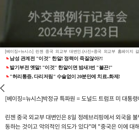
[베이징=뉴시스] 린젠 중국 외교부 대변인.(사진=중국 외교부 홈페이지 갈무리)
[베이징=뉴시스]박정규 특파원 = 도널드 트럼프 미 대통령
린젠 중국 외교부 대변인은 8일 정례브리핑에서 외국을 불법
동하는 것이고 악의적인 의도가 있다"며 "중국은 이에 대해