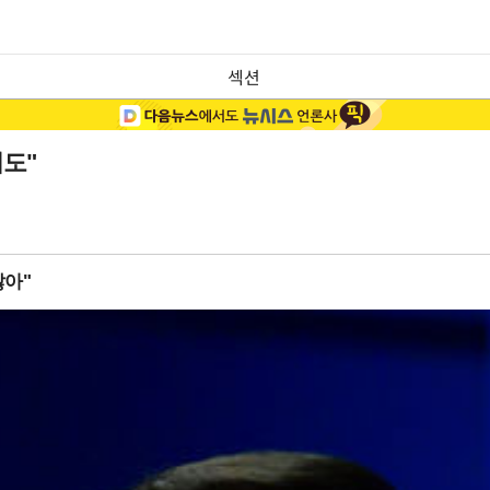
섹션
의도"
않아"