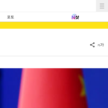
포토
가
가