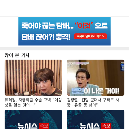
많이 본 기사
유혜정, 자궁적출 수술 고백 "여성
김정렬 "친형 군대서 구타로 사
성을 잃는 것이…"
망…유골 못 찾아"