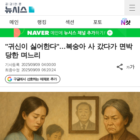
메인
랭킹
섹션
포토
"귀신이 싫어한다"…복숭아 사 갔다가 면박
당한 며느리
기사등록
2025/09/09 04:00:00
가
가
최종수정
2025/09/09 06:20:24
구글에서 선호하는 매체로 추가