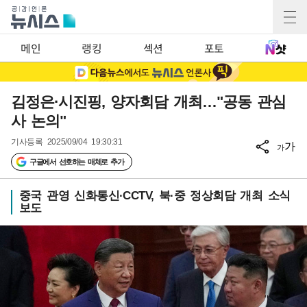
메인
랭킹
섹션
포토
김정은·시진핑, 양자회담 개최…"공동 관심
사 논의"
기사등록
2025/09/04 19:30:31
가
가
구글에서 선호하는 매체로 추가
중국 관영 신화통신·CCTV, 북·중 정상회담 개최 소식
보도