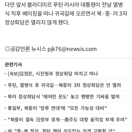
다만 앞서 블라디미르 푸틴 러시아 대통령이 전날 열병
식 직후 베이징을 떠나 귀국길에 오르면서 북·중·러 3자
정상회담은 열리지 않게 됐다.
◎공감언론 뉴시스
pjk76@newsis.com
관련기사
[속보]김정은, 시진핑과 정상회담 마치고 떠나
푸틴, 열병식 후 귀국길…북중러 3자 정상회담은 안 열려
북러 정상회담서 '에어컨 온도' 놓고 팽팽한 기싸움 벌여
통일부, 북중러 '망루 연대'에 "모든 가능성 대비"
"북중러 결속 日정부 경계…美주도 대항 움직임 부재 우려"
中 "중·북 정상, 회담 열어 심도있는 의견 교환할 것“