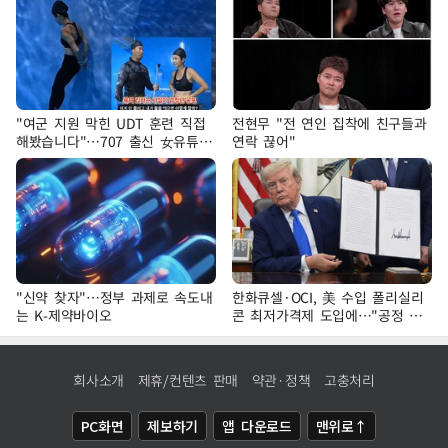
"여군 지원 막힌 UDT 훈련 직접
전현무 "전 연인 집착에 친구들과
해봤습니다"…707 출신 女유튜버
연락 끊어"
'완벽 소화'
"신약 찾자"…정부 과제로 속도내
한화큐셀·OCI, 美 수입 폴리실리
는 K-제약바이오
콘 최저가격제 도입에…"공정 경
쟁·수익성 개선 환영"
회사소개
제휴/컨텐츠 판매
약관·정책
고충처리
PC화면
제보하기
앱 다운로드
맨위로↑