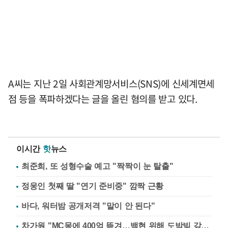
A씨는 지난 2일 사회관계망서비스(SNS)에 신세계면세
점 등을 폭파하겠다는 글을 올린 혐의를 받고 있다.
이시간
핫
뉴스
최준희, 또 성형수술 예고 "짝짝이 눈 탈출"
정웅인 첫째 딸 "연기 준비중" 깜짝 근황
바다, 워터밤 공개저격 "말이 안 된다"
차가원 "MC몽에 400억 뜯겨…백현 위해 도박빚 갚아줘"