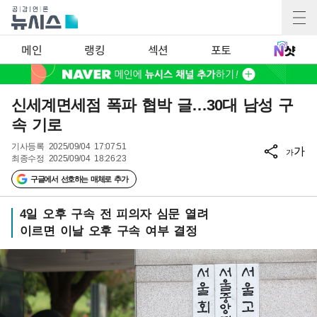
메인
랭킹
섹션
포토
신세계면세점 폭파 협박 글…30대 남성 구
속 기로
기사등록
2025/09/04 17:07:51
가
가
최종수정
2025/09/04 18:26:23
구글에서 선호하는 매체로 추가
4일 오후 구속 전 피의자 심문 열려
이르면 이날 오후 구속 여부 결정