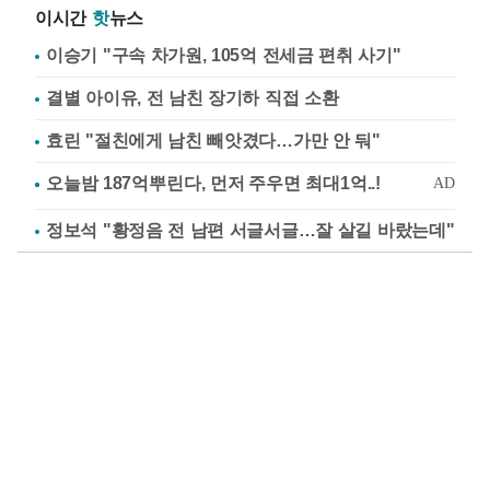
이시간
핫
뉴스
이승기 "구속 차가원, 105억 전세금 편취 사기"
결별 아이유, 전 남친 장기하 직접 소환
효린 "절친에게 남친 빼앗겼다…가만 안 둬"
정보석 "황정음 전 남편 서글서글…잘 살길 바랐는데"