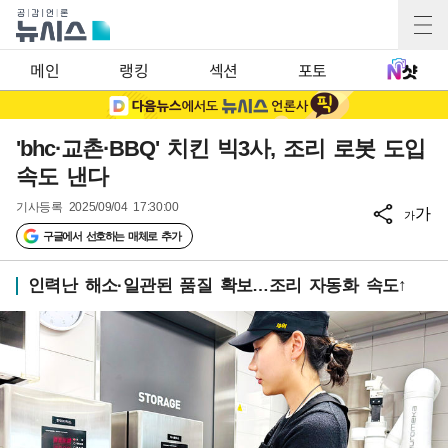
메인
랭킹
섹션
포토
'bhc·교촌·BBQ' 치킨 빅3사, 조리 로봇 도입
속도 낸다
기사등록
2025/09/04 17:30:00
가
가
구글에서 선호하는 매체로 추가
인력난 해소·일관된 품질 확보…조리 자동화 속도↑