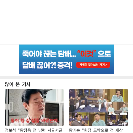
많이 본 기사
정보석 "황정음 전 남편 서글서글
황기순 "원정 도박으로 전 재산