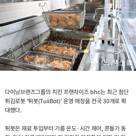
다이닝브랜즈그룹의 치킨 프랜차이즈 bhc는 최근 첨단
튀김로봇 '튀봇(TuiiBot)' 운영 매장을 전국 30개로 확
대했다.
튀봇은 재료 투입부터 기름 온도·시간 제어, 흔들기 동