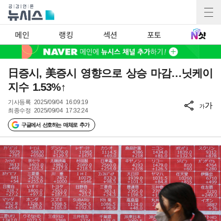
메인
랭킹
섹션
포토
日증시, 美증시 영향으로 상승 마감…닛케이
지수 1.53%↑
기사등록
2025/09/04 16:09:19
가
가
최종수정
2025/09/04 17:32:24
구글에서 선호하는 매체로 추가