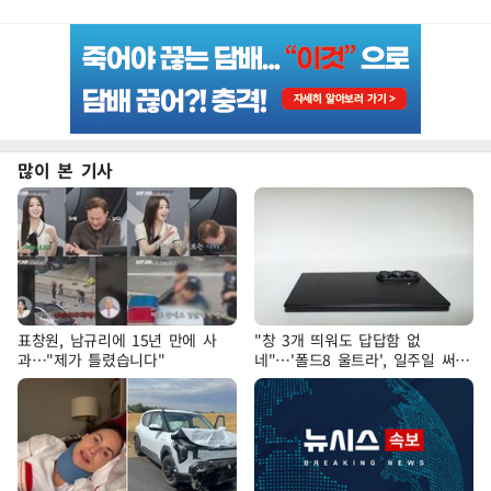
많이 본 기사
표창원, 남규리에 15년 만에 사
"창 3개 띄워도 답답함 없
과…"제가 틀렸습니다"
네"…'폴드8 울트라', 일주일 써보
니