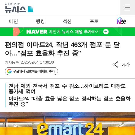
메인
랭킹
섹션
포토
편의점 이마트24, 작년 463개 점포 문 닫
아…"점포 효율화 추진 중"
기사등록
2025/09/04 17:30:30
가
가
구글에서 선호하는 매체로 추가
전남 제외 전국서 점포 수 감소…하이브리드 매장도
증가세 꺾여
이마트24 "매출 효율 낮은 점포 정리하는 점포 효율화
추진 중"