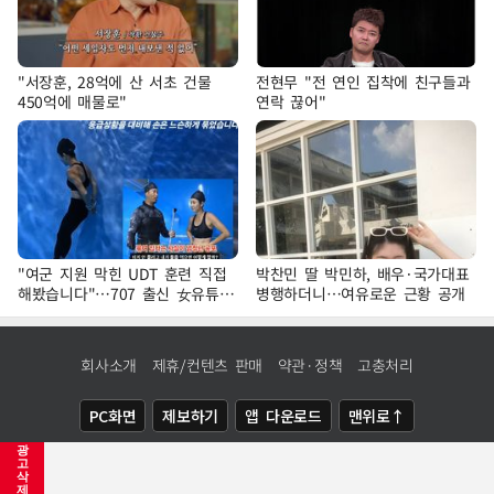
"서장훈, 28억에 산 서초 건물
전현무 "전 연인 집착에 친구들과
450억에 매물로"
연락 끊어"
"여군 지원 막힌 UDT 훈련 직접
박찬민 딸 박민하, 배우·국가대표
해봤습니다"…707 출신 女유튜버
병행하더니…여유로운 근황 공개
'완벽 소화'
회사소개
제휴/컨텐츠 판매
약관·정책
고충처리
PC화면
제보하기
앱 다운로드
맨위로↑
광
COPYRIGHTⓒ
NEWSIS
ALL RIGHTS RESERVED.
고
삭
제