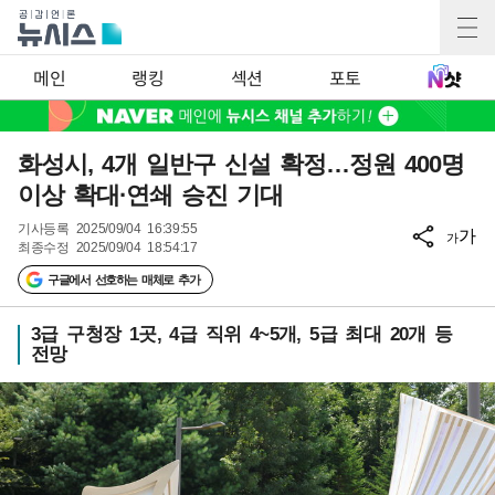
메인
랭킹
섹션
포토
화성시, 4개 일반구 신설 확정…정원 400명
이상 확대·연쇄 승진 기대
기사등록
2025/09/04 16:39:55
가
가
최종수정
2025/09/04 18:54:17
구글에서 선호하는 매체로 추가
3급 구청장 1곳, 4급 직위 4~5개, 5급 최대 20개 등
전망