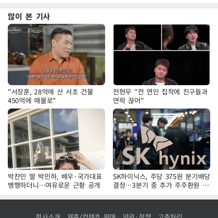
많이 본 기사
"서장훈, 28억에 산 서초 건물
전현무 "전 연인 집착에 친구들과
450억에 매물로"
연락 끊어"
박찬민 딸 박민하, 배우·국가대표
SK하이닉스, 주당 375원 분기배당
병행하더니…여유로운 근황 공개
결정…3분기 중 추가 주주환원 발
표
회사소개
제휴/컨텐츠 판매
약관·정책
고충처리