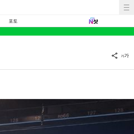
포토
가
가