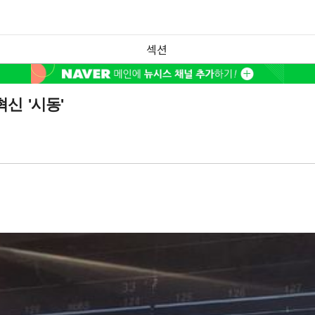
섹션
신 '시동'