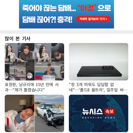
많이 본 기사
표창원, 남규리에 15년 만에 사
"창 3개 띄워도 답답함 없
과…"제가 틀렸습니다"
네"…'폴드8 울트라', 일주일 써보
니