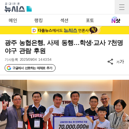
메인
랭킹
섹션
포토
광주 농협은행, 사제 동행…학생·교사 7천명
야구 관람 후원
기사등록
2025/09/04 14:43:54
가
가
구글에서 선호하는 매체로 추가