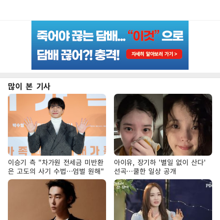
많이 본 기사
이승기 측 "차가원 전세금 미반환
아이유, 장기하 '별일 없이 산다'
은 고도의 사기 수법…엄벌 원해"
선곡…쿨한 일상 공개