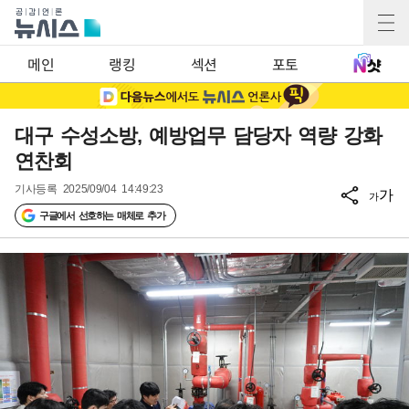
메인
랭킹
섹션
포토
대구 수성소방, 예방업무 담당자 역량 강화
연찬회
기사등록
2025/09/04 14:49:23
가
가
구글에서 선호하는 매체로 추가