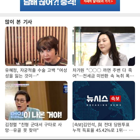
많이 본 기사
유혜정, 자궁적출 수술 고백 "여성
차가원 "○○○ 까면 주변 다 죽
성을 잃는 것이…"
어"…전세금 미반환 속 녹취 폭로
파장
김정렬 "친형 군대서 구타로 사
[속보]김민석, 與 전대 당원투표
망…유골 못 찾아"
누적 득표율 45.42%로 1위… 정
청래 44.56%