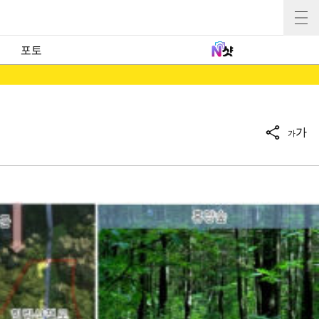
포토
가
가