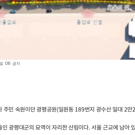
 및 DB 금지
가 주민 숙원이던 광평공원(일원동 189번지 광수산 일대 2만
인 광평대군의 묘역이 자리한 산림이다. 서울 근교에 남아 있는