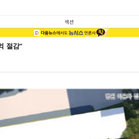
섹션
억 절감"