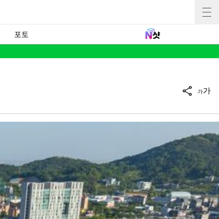
포토
가
가