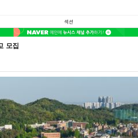
섹션
교 모집