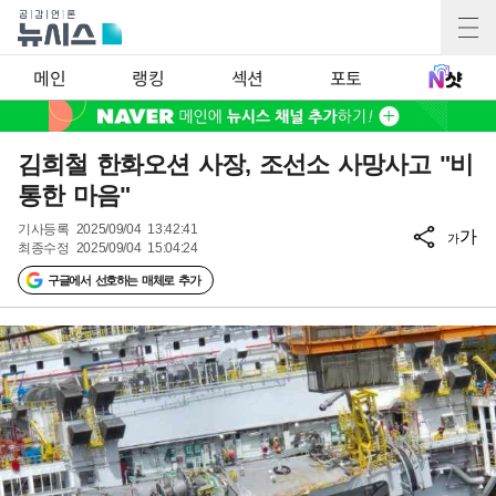
메인
랭킹
섹션
포토
김희철 한화오션 사장, 조선소 사망사고 "비
통한 마음"
기사등록
2025/09/04 13:42:41
가
가
최종수정
2025/09/04 15:04:24
구글에서 선호하는 매체로 추가