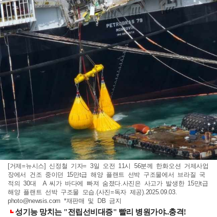
[거제=뉴시스] 신정철 기자= 3일 오전 11시 56분께 한화오션 거제사업
장에서 건조 중이던 15만t급 해양 플랜트 선박 구조물에서 브라질 국
적의 30대 A 씨가 바다에 빠져 숨졌다.사진은 사고가 발생한 15만t급
해양 플랜트 선박 구조물 모습.(사진=독자 제공).2025.09.03.
photo@newsis.com
*재판매 및 DB 금지