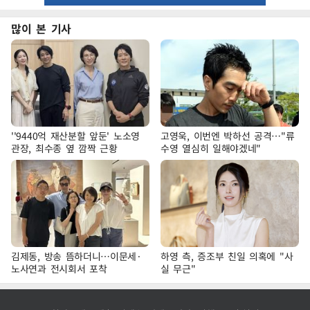
많이 본 기사
''9440억 재산분할 앞둔' 노소영
고영욱, 이번엔 박하선 공격…"류
관장, 최수종 옆 깜짝 근황
수영 열심히 일해야겠네"
김제동, 방송 뜸하더니…이문세·
하영 측, 증조부 친일 의혹에 "사
노사연과 전시회서 포착
실 무근"