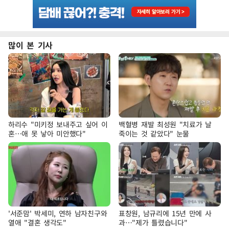
많이 본 기사
하리수 "미키정 보내주고 싶어 이
백혈병 재발 최성원 "치료가 날
혼…애 못 낳아 미안했다"
죽이는 것 같았다" 눈물
'서준맘' 박세미, 연하 남자친구와
표창원, 남규리에 15년 만에 사
열애 "결혼 생각도"
과…"제가 틀렸습니다"