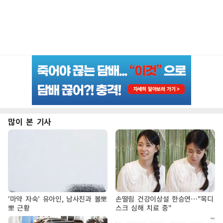
많이 본 기사
'마약 자숙' 유아인, 남사친과 볼뽀
손떨림 건강이상설 한승연…"목디
뽀 근황
스크 심해 치료 중"