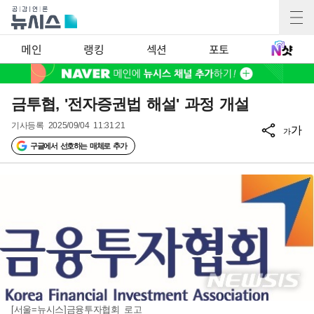
메인
랭킹
섹션
포토
금투협, '전자증권법 해설' 과정 개설
기사등록
2025/09/04 11:31:21
가
가
구글에서 선호하는 매체로 추가
[서울=뉴시스]금융투자협회 로고