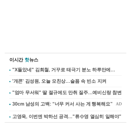
이시간
핫
뉴스
"X돌았네" 김희철, 거꾸로 태극기 분노 하루만에…
'개콘' 김성원, 오늘 모친상…슬픔 속 빈소 지켜
"엄마 무서워" 딸 절규에도 만취 질주…예비신랑 참변
고영욱, 이번엔 박하선 공격…"류수영 열심히 일해야"