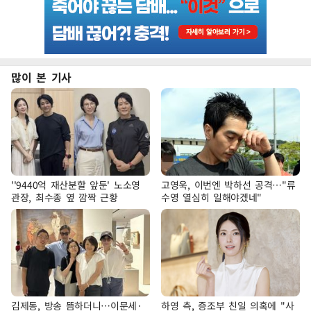
많이 본 기사
''9440억 재산분할 앞둔' 노소영
고영욱, 이번엔 박하선 공격…"류
관장, 최수종 옆 깜짝 근황
수영 열심히 일해야겠네"
김제동, 방송 뜸하더니…이문세·
하영 측, 증조부 친일 의혹에 "사