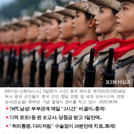
[베이징=신화/뉴시스] 3일(현지 시간) 중국 베이징 톈안먼(천안문)광장
에서 중국 군인들이 '중국 인민 항일 전쟁 및 세계 반파시스트 전쟁
승리(전승절)' 80주년 기념 열병식 준비를 하고 있다. 2025.09.04.