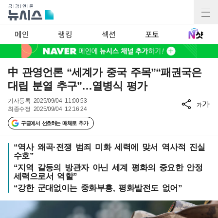
메인
랭킹
섹션
포토
中 관영언론 “세계가 중국 주목”“패권국은
대립 분열 추구”…열병식 평가
기사등록
2025/09/04 11:00:53
가
가
최종수정
2025/09/04 12:16:24
구글에서 선호하는 매체로 추가
“역사 왜곡·전쟁 범죄 미화 세력에 맞서 역사적 진실
수호”
“지역 갈등의 방관자 아닌 세계 평화의 중요한 안정
세력으로서 역할”
“강한 군대없이는 중화부흥, 평화발전도 없어”