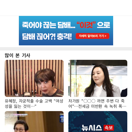
많이 본 기사
유혜정, 자궁적출 수술 고백 "여성
차가원 "○○○ 까면 주변 다 죽
성을 잃는 것이…"
어"…전세금 미반환 속 녹취 폭로
파장