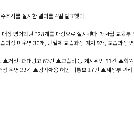
수조사를 실시한 결과를 4일 발표했다.
아 대상 영어학원 728개를 대상으로 실시됐다. 3~4월 교육부
 교습과정 미운영 30개, 반일제 교습과정 폐지 9개, 교습과정 변
다. ▲거짓·과대광고 62건 ▲교습비 등 게시위반 61건 ▲학
과정 운영 22건 ▲강사채용 해임 미통보 17건 ▲제장부 관리 