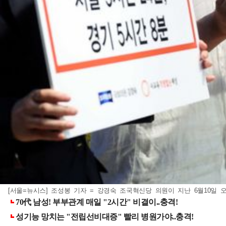
[서울=뉴시스] 조성봉 기자 = 강경숙 조국혁신당 의원이 지난 6월10일 오