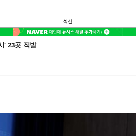
섹션
' 23곳 적발