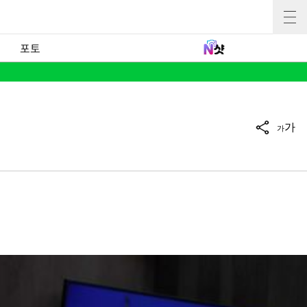
포토
가
가