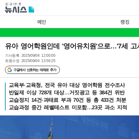
메인
랭킹
유아 영어학원인데 '영어유치원'으로…'7세 고시
기사등록
2025/09/04 12:00:00
최종수정
2025/09/04 13:56:25
구글에서 선호하는 매체로 추가
교육부·교육청, 전국 유아 대상 영어학원 전수조사
반일제 이상 728개 대상…거짓광고 등 384건 위반
교습정지 14건·과태료 부과 70건 등 총 433건 처분
교습과정 중간 레벨테스트 미포함…23곳 과소 지적