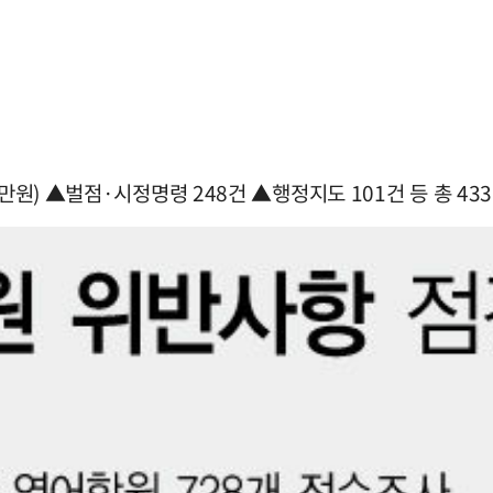
만원) ▲벌점·시정명령 248건 ▲행정지도 101건 등 총 43