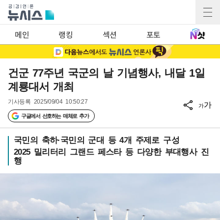
메인
랭킹
섹션
포토
건군 77주년 국군의 날 기념행사, 내달 1일
계룡대서 개최
기사등록
2025/09/04 10:50:27
가
가
구글에서 선호하는 매체로 추가
국민의 축하·국민의 군대 등 4개 주제로 구성
2025 밀리터리 그랜드 페스타 등 다양한 부대행사 진
행