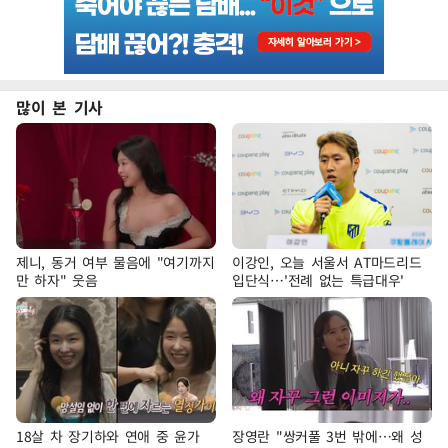
많이 본 기사
제니, 동거 여부 물음에 "여기까지
이강인, 오늘 서울서 AT마드리드
만 하자" 웃음
입단식…'전례 없는 특급대우'
18살 차 장기하와 연애 중 윤가
장영란 "쌍커풀 3번 밖에…왜 성