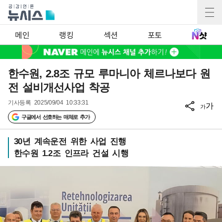
메인
랭킹
섹션
포토
한수원, 2.8조 규모 루마니아 체르나보다 원
전 설비개선사업 착공
기사등록
2025/09/04 10:33:31
가
가
구글에서 선호하는 매체로 추가
30년 계속운전 위한 사업 진행
한수원 1.2조 인프라 건설 시행