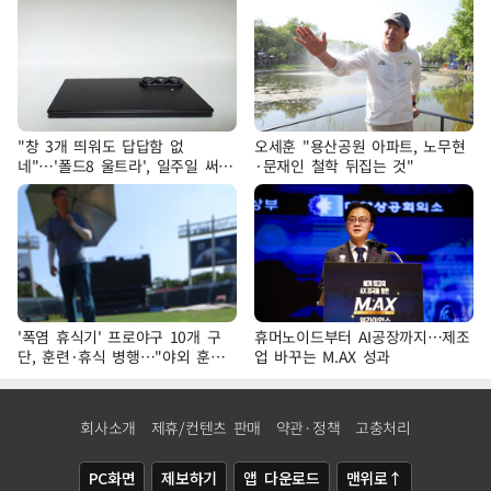
"창 3개 띄워도 답답함 없
오세훈 "용산공원 아파트, 노무현
네"…'폴드8 울트라', 일주일 써보
·문재인 철학 뒤집는 것"
니
'폭염 휴식기' 프로야구 10개 구
휴머노이드부터 AI공장까지…제조
단, 훈련·휴식 병행…"야외 훈련
업 바꾸는 M.AX 성과
해도 안전 최우선"
회사소개
제휴/컨텐츠 판매
약관·정책
고충처리
PC화면
제보하기
앱 다운로드
맨위로↑