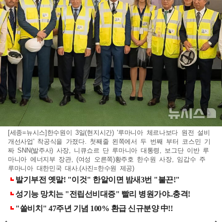
[세종=뉴시스]한수원이 3일(현지시간) '루마니아 체르나보다 원전 설비
개선사업' 착공식을 가졌다. 첫째줄 왼쪽에서 두 번째 부터 코스민 기
짜 SNN(발주사) 사장, 니큐쇼르 단 루마니아 대통령, 보그단 이반 루
마니아 에너지부 장관, (여성 오른쪽)황주호 한수원 사장, 임갑수 주
루마니아 대한민국 대사.(사진=한수원 제공)