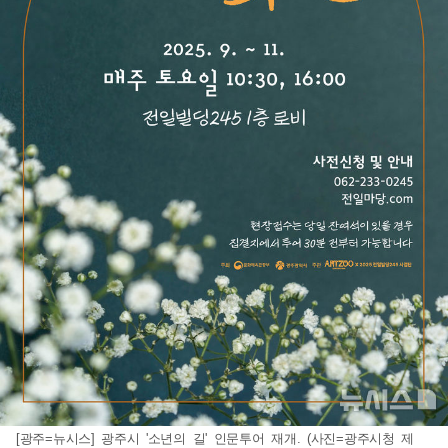
[광주=뉴시스] 광주시 '소년의 길' 인문투어 재개. (사진=광주시청 제