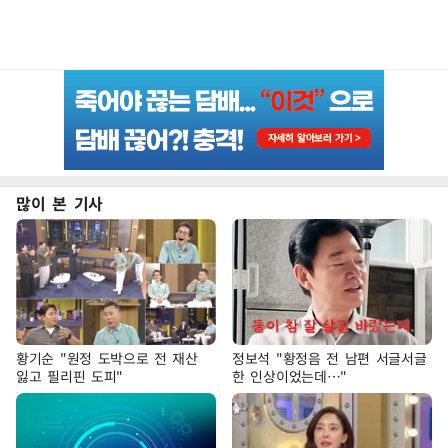
많이 본 기사
황기순 "원정 도박으로 전 재산
정보석 "황정음 전 남편 서글서글
잃고 필리핀 도피"
한 인상이었는데…"