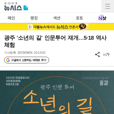
메인
랭킹
섹션
포토
광주 '소년의 길' 인문투어 재개…5·18 역사
체험
기사등록
2025/09/04 10:13:02
가
가
구글에서 선호하는 매체로 추가