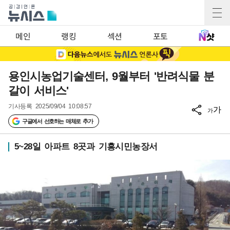
메인
랭킹
섹션
포토
용인시농업기술센터, 9월부터 '반려식물 분
갈이 서비스'
기사등록
2025/09/04 10:08:57
가
가
구글에서 선호하는 매체로 추가
5~28일 아파트 8곳과 기흥시민농장서