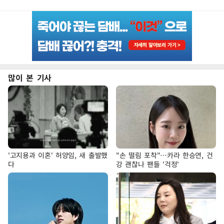
많이 본 기사
'고지용과 이혼' 허양임, 새 출발했
"손 떨림 포착"…카라 한승연, 건
다
강 괜찮나 팬들 '걱정'