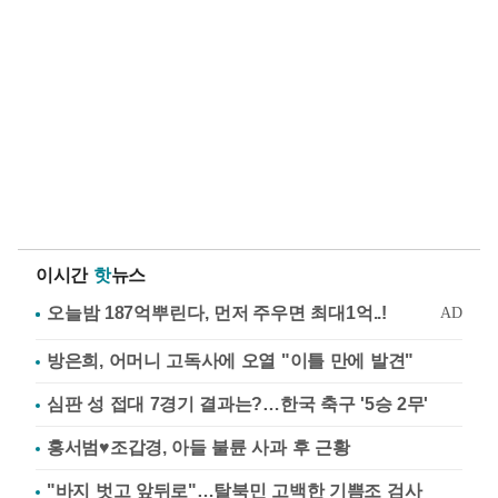
이시간
핫
뉴스
방은희, 어머니 고독사에 오열 "이틀 만에 발견"
심판 성 접대 7경기 결과는?…한국 축구 '5승 2무'
홍서범♥조갑경, 아들 불륜 사과 후 근황
"바지 벗고 앞뒤로"…탈북민 고백한 기쁨조 검사