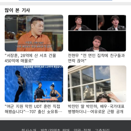
많이 본 기사
"서장훈, 28억에 산 서초 건물
전현무 "전 연인 집착에 친구들과
450억에 매물로"
연락 끊어"
"여군 지원 막힌 UDT 훈련 직접
박찬민 딸 박민하, 배우·국가대표
해봤습니다"…707 출신 女유튜버
병행하더니…여유로운 근황 공개
'완벽 소화'
회사소개
제휴/컨텐츠 판매
약관·정책
고충처리