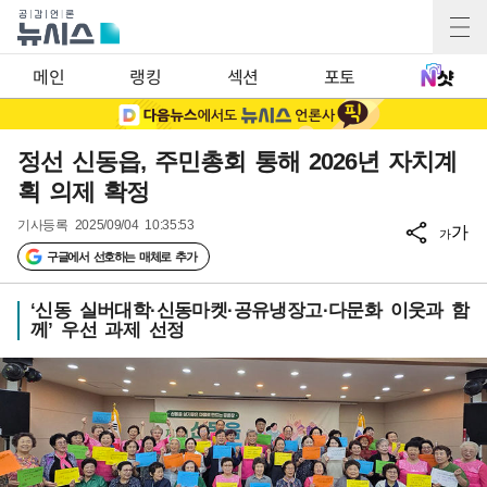
메인
랭킹
섹션
포토
정선 신동읍, 주민총회 통해 2026년 자치계
획 의제 확정
기사등록
2025/09/04 10:35:53
가
가
구글에서 선호하는 매체로 추가
‘신동 실버대학·신동마켓·공유냉장고·다문화 이웃과 함
께’ 우선 과제 선정