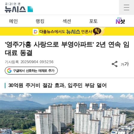
메인
랭킹
섹션
포토
'영주가흥 사랑으로 부영아파트' 2년 연속 임
대료 동결
기사등록
2025/09/04 09:52:56
가
가
구글에서 선호하는 매체로 추가
30억원 주거비 절감 효과, 입주민 부담 덜어