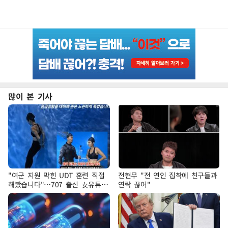
많이 본 기사
"여군 지원 막힌 UDT 훈련 직접
전현무 "전 연인 집착에 친구들과
해봤습니다"…707 출신 女유튜버
연락 끊어"
'완벽 소화'