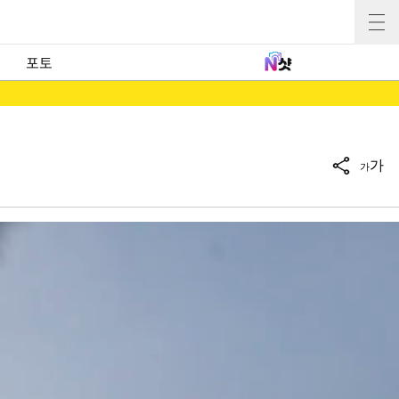
포토
가
가