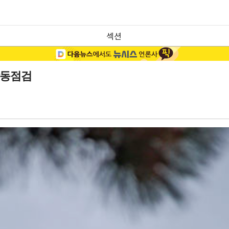
섹션
합동점검