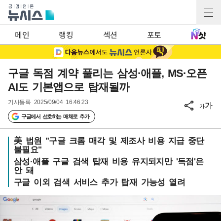
메인
랭킹
섹션
포토
구글 독점 계약 풀리는 삼성·애플, MS·오픈
AI도 기본앱으로 탑재될까
기사등록
2025/09/04 16:46:23
가
가
구글에서 선호하는 매체로 추가
美 법원 "구글 크롬 매각 및 제조사 비용 지급 중단
불필요"
삼성·애플 구글 검색 탑재 비용 유지되지만 '독점'은
안 돼
구글 이외 검색 서비스 추가 탑재 가능성 열려