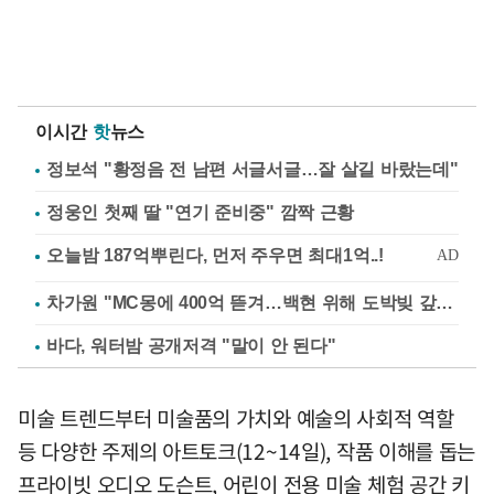
이시간
핫
뉴스
정보석 "황정음 전 남편 서글서글…잘 살길 바랐는데"
정웅인 첫째 딸 "연기 준비중" 깜짝 근황
차가원 "MC몽에 400억 뜯겨…백현 위해 도박빚 갚아줘"
바다, 워터밤 공개저격 "말이 안 된다"
미술 트렌드부터 미술품의 가치와 예술의 사회적 역할
등 다양한 주제의 아트토크(12~14일), 작품 이해를 돕는
프라이빗 오디오 도슨트, 어린이 전용 미술 체험 공간 키