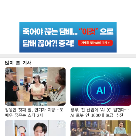
많이 본 기사
정웅인 첫째 딸, 연기자 지망…또
정부, 전 산업에 'AI 옷' 입힌다…
배우 꿈꾸는 스타 2세
AI 로봇 연 1000대 보급 추진