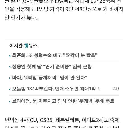
을 받고 있다. 불꽃쇼가 진행되는 시간대 10~25%의 할
인을 적용해도 1인당 가격이 9만~48만원으로 꽤 비싸지
만 인기가 높다.
이시간
핫
뉴스
최준희, 또 성형수술 예고 "짝짝이 눈 탈출"
정웅인 첫째 딸 "연기 준비중" 깜짝 근황
바다, 워터밤 공개저격 "말이 안 된다"
브라이언, 눈 마주치고 인사 안한 '무개념' 후배 폭로
편의점 4사(CU, GS25, 세븐일레븐, 이마트24)도 축제