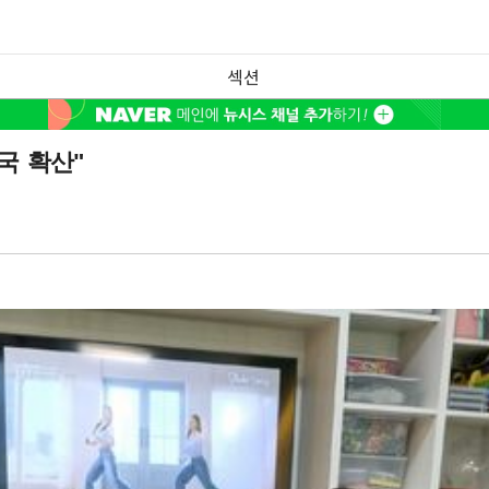
섹션
국 확산"