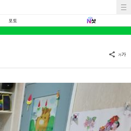
포토
가
가