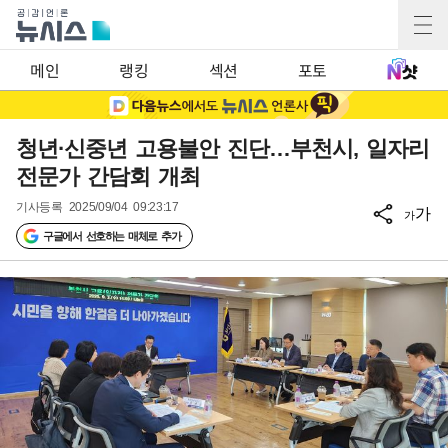
메인
랭킹
섹션
포토
청년·신중년 고용불안 진단…부천시, 일자리
전문가 간담회 개최
기사등록
2025/09/04 09:23:17
가
가
구글에서 선호하는 매체로 추가