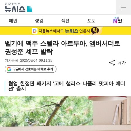
메인
랭킹
섹션
포토
벨기에 맥주 스텔라 아르투아, 앰버서더로
권성준 셰프 발탁
기사등록
2025/09/04 09:11:35
가
가
구글에서 선호하는 매체로 추가
협업 한정판 패키지 '고메 챌리스 나폴리 맛피아 에디
션' 출시