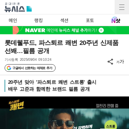
메인
랭킹
섹션
포토
롯데웰푸드, 파스퇴르 쾌변 20주년 신제품
선봬…필름 공개
기사등록
2025/09/04 09:10:24
가
가
구글에서 선호하는 매체로 추가
20주년 맞아 '파스퇴르 쾌변 스트롱' 출시
배우 고준과 함께한 브랜드 필름 공개