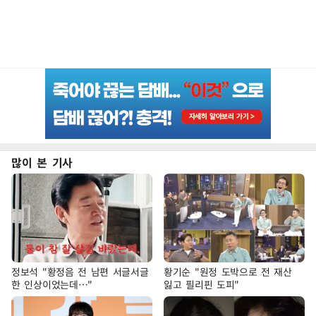
많이 본 기사
정보석 "황정음 전 남편 서글서글
황기순 "원정 도박으로 전 재산
한 인상이었는데…"
잃고 필리핀 도피"