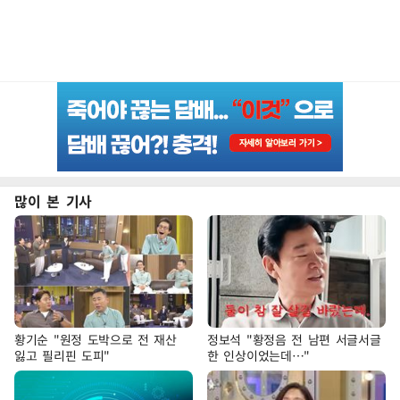
많이 본 기사
황기순 "원정 도박으로 전 재산
정보석 "황정음 전 남편 서글서글
잃고 필리핀 도피"
한 인상이었는데…"