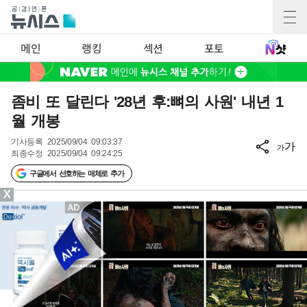
메인
랭킹
섹션
포토
좀비 또 달린다 '28년 후:뼈의 사원' 내년 1
월 개봉
기사등록
2025/09/04 09:03:37
가
가
최종수정
2025/09/04 09:24:25
구글에서 선호하는 매체로 추가
X