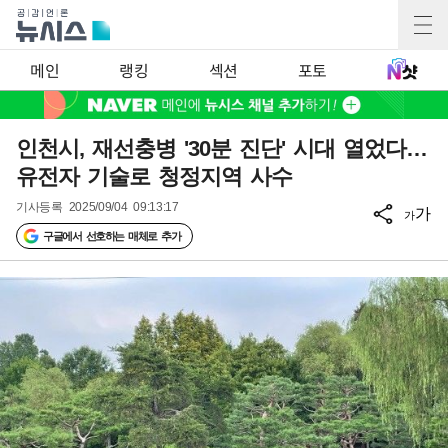
메인
랭킹
섹션
포토
인천시, 재선충병 '30분 진단' 시대 열었다…
유전자 기술로 청정지역 사수
기사등록
2025/09/04 09:13:17
가
가
구글에서 선호하는 매체로 추가