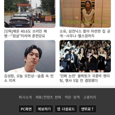
[단독]체온 40.6도 쓰러진 해
소유, 삼전닉스 팔아 마련한 집 공
병…"엄살"이라며 훈련강요
개…사우나·헬스장까지
김성원, 오늘 모친상…슬픔 속 빈
'민폐 논란' 블랙핑크 국중박 팬미
소 지켜
팅, 행사 5일 전 결정됐다
회사소개
제휴/컨텐츠 판매
약관·정책
고충처리
PC화면
제보하기
앱 다운로드
맨위로↑